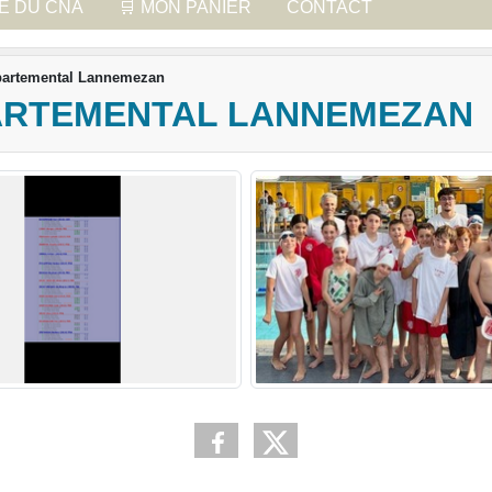
UE DU CNA
🛒 MON PANIER
CONTACT
épartemental Lannemezan
PARTEMENTAL LANNEMEZAN